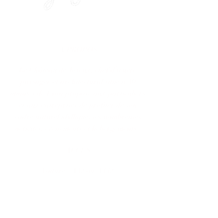
À PROPOS
Le Château de Joyeux, chef d’œuvre
paysager et architectural situé à 40
minutes de Lyon propose aux particuliers
et aux entreprises de profiter de son
cadre naturel idyllique, ses nombreuses
activités, évènements et hébergements.
ACCÈS
Voiture : A42 ou A432
Train :
Gare de Villars-les-Dombes à 7 km,
TGV Lyon Part-Dieu à 39 km,
TGV Bourg en Bresse à 35 km
Avion : Aéroport de Lyon-Saint-Exupéry à