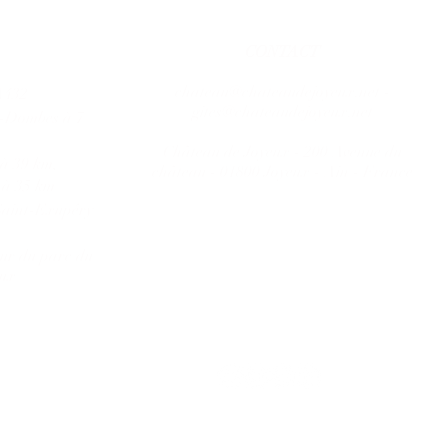
CONTACT
chateau@chateaudejoyeux.net
-
A432
gites@chateaudejoyeux.net
s-Dombes à 7
Château de Joyeux - 200 Avenue du
à 39 km,
château - 01800 Joyeux - Ain - France
 à 35 km
Saint-Exupéry
eur du parc du
eux