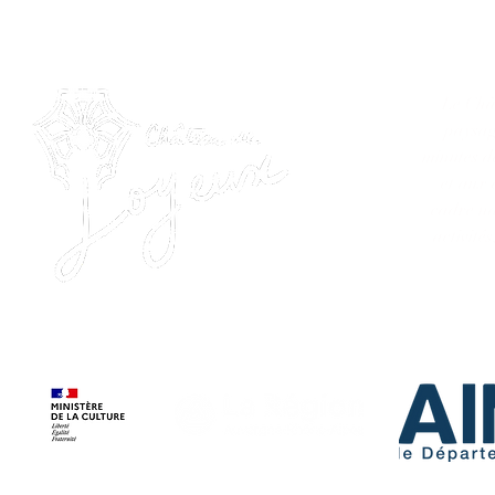
Le Châ
paysag
minutes d
et aux 
cadre na
activité