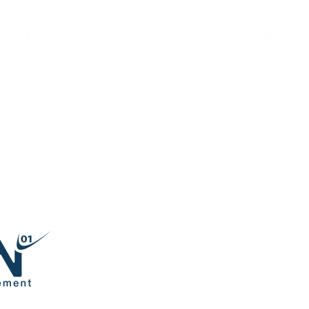
À PROPOS
ACCÈS
teau de Joyeux, chef d’œuvre
Voiture : A42 ou 
er et architectural situé à 40
Train :
Gare de Villars-le
e Lyon propose aux particuliers
km,
TGV Lyon Part-Dieu 
entreprises de profiter de son
TGV Bourg en Bresse
turel idyllique, ses nombreuses
Avion : Aéroport de Lyon-
s, évènements et hébergements.
à 30 km.
Parking ombragé à l’intéri
château de Joy
MENTIONS LEGALES
(c) Château de Joyeux - Tous droits réservés - 2025